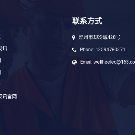
联系方式
页
滁州市却冷城428号
视讯
Phone: 13594780371
例
Email: wellheeled@163.c
闻
务
视讯官网