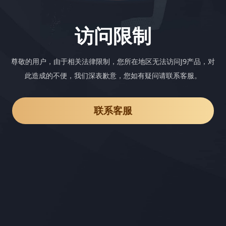
访问限制
尊敬的用户，由于相关法律限制，您所在地区无法访问J9产品，对
此造成的不便，我们深表歉意，您如有疑问请联系客服。
联系客服